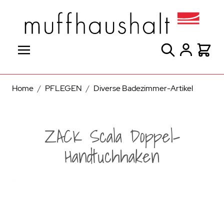
Direkt zum Inhalt
Suche
Warenk
Home
/
PFLEGEN
/
Diverse Badezimmer-Artikel
ZACK Scala Doppel-
Handtuchhaken