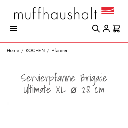
Direkt zum Inhalt
Suche
Warenk
Home
/
KOCHEN
/
Pfannen
Servierpfanne Brigade
Ultimate XL ø 28 cm