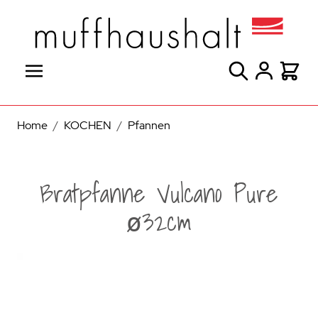
Direkt zum Inhalt
Suche
Warenk
Home
/
KOCHEN
/
Pfannen
Bratpfanne Vulcano Pure
ø32cm