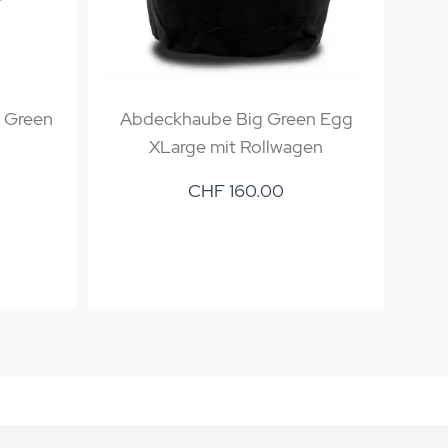
g Green
Abdeckhaube Big Green Egg
G
XLarge mit Rollwagen
CHF 160.00