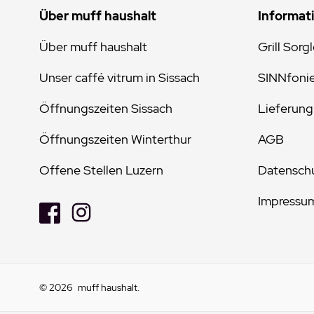
Über muff haushalt
Informat
Über muff haushalt
Grill Sorg
Unser caffé vitrum in Sissach
SINNfoni
Öffnungszeiten Sissach
Lieferung
Öffnungszeiten Winterthur
AGB
Offene Stellen Luzern
Datenschu
Impressu
© 2026
muff haushalt
.