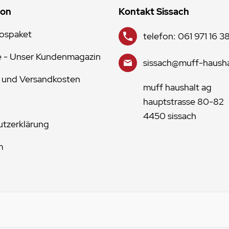
ion
Kontakt Sissach
lospaket
telefon: 061 971 16 3
e - Unser Kundenmagazin
sissach@muff-hausha
 und Versandkosten
muff haushalt ag
hauptstrasse 80-82
4450 sissach
tzerklärung
m