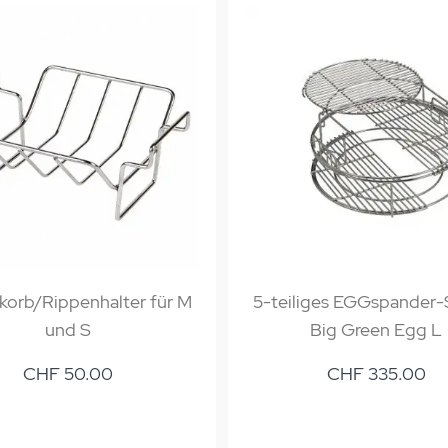
korb/Rippenhalter für M
5-teiliges EGGspander-
und S
Big Green Egg L
CHF 50.00
CHF 335.00