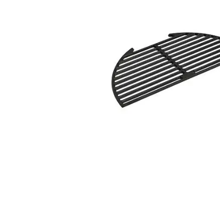
Weber Elekt
Weber Zub
BBQ Kitch
Grillmonta