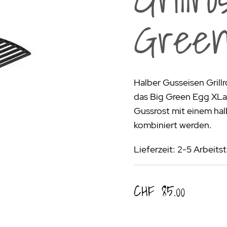
rogrill
Fondue & Raclette
Schalen & Körbe
R
Gree
ehör
>
Diverses
Diverses
Pa
en - Outdoorküchen Weber
Schüsseln & Siebe
Kühltaschen | Isoliertaschen
Re
ge & Lieferung
Halber Gusseisen Grillr
das Big Green Egg XL
Gussrost mit einem hal
kombiniert werden.
Lieferzeit: 2-5 Arbeits
CHF 85.00