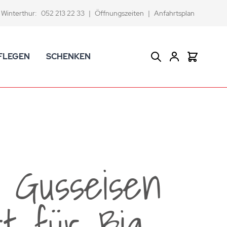
Winterthur:
052 213 22 33
|
Öffnungszeiten
|
Anfahrtsplan
FLEGEN
SCHENKEN
Suche
Warenkor
CK Badaccessoires
Geschenkkörbe
dtextilien
Gutscheine
ifenschalen und -spender
Versace Geschenkartikel
d -becher
ahnputzbecher
r Gusseisen
smetikspiegel
ilettenbürstenhalter und Ersatzbürsten
ost für Big
und -sprudler
verse Badezimmer-Artikel