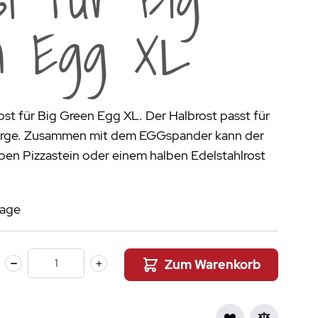
aumdüfte
n Egg XL
nier des Sens Körperpflege
inigung
>
ost für Big Green Egg XL. Der Halbrost passt für
arge. Zusammen mit dem EGGspander kann der
ben Pizzastein oder einem halben Edelstahlrost
tage
Zum Warenkorb
Menge