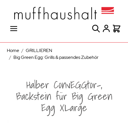
Direkt zum Inhalt
Suche
Warenk
Home
/
GRILLIEREN
/
Big Green Egg: Grills & passendes Zubehör
Halber ConvEGGtor-,
Backstein für Big Green
Egg XLarge