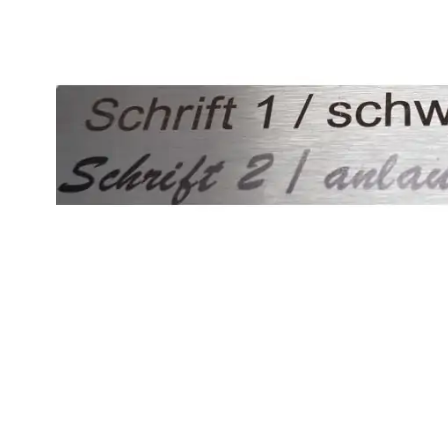
Weber Elekt
Weber Zub
BBQ Kitch
Grillmonta