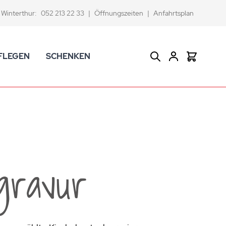
Winterthur:
052 213 22 33
|
Öffnungszeiten
|
Anfahrtsplan
FLEGEN
SCHENKEN
Suche
Warenkor
CK Badaccessoires
Geschenkkörbe
dtextilien
Gutscheine
ifenschalen und -spender
Versace Geschenkartikel
d -becher
ahnputzbecher
gravur
smetikspiegel
ilettenbürstenhalter und Ersatzbürsten
und -sprudler
verse Badezimmer-Artikel