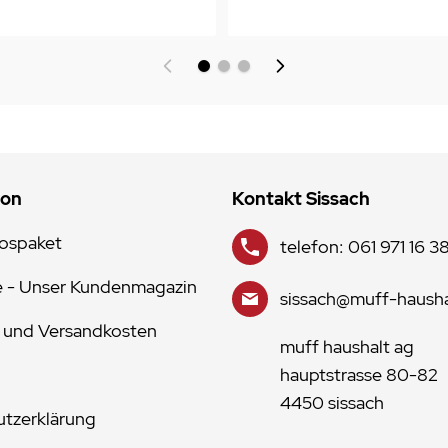
ion
Kontakt Sissach
lospaket
telefon: 061 971 16 3
e - Unser Kundenmagazin
sissach@muff-hausha
 und Versandkosten
muff haushalt ag
hauptstrasse 80-82
4450 sissach
tzerklärung