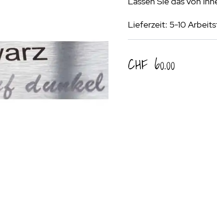
Lassen Sie das von Ihn
rogrill
Fondue & Raclette
Schalen & Körbe
R
Lieferzeit: 5-10 Arbeit
ehör
>
Diverses
Diverses
Pa
en - Outdoorküchen Weber
Schüsseln & Siebe
Kühltaschen | Isoliertaschen
Re
CHF 60.00
ge & Lieferung