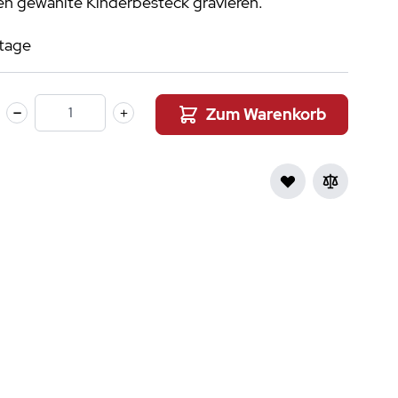
en gewählte Kinderbesteck gravieren.
aumdüfte
stage
nier des Sens Körperpflege
inigung
>
Zum Warenkorb
Menge