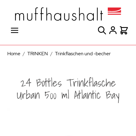
Direkt zum Inhalt
Suche
Warenk
Home
/
TRINKEN
/
Trinkflaschen und -becher
24 Bottles Trinkflasche
Urban 500 ml Atlantic Bay