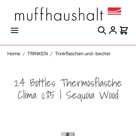
Direkt zum Inhalt
Suche
Warenk
Home
/
TRINKEN
/
Trinkflaschen und -becher
24 Bottles Thermosflasche
Clima 0.85 l Sequoia Wood